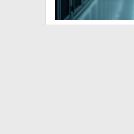
Este proyecto de integración plantea vari
¿Los conectores anunciados cubren lo
solo algunas soluciones asociadas?
¿El flujo de datos entre Prolencia y 
direcciones (importación y exportación
¿Cuál es el plazo realista antes de qu
técnico?
Estas preguntas permanecen abiertas.
La
concreción determinará el valor real de
documental que se comunique nativamente 
juego para un director de PME. Una herr
traslada el problema.
Límites actuales y p
empresas