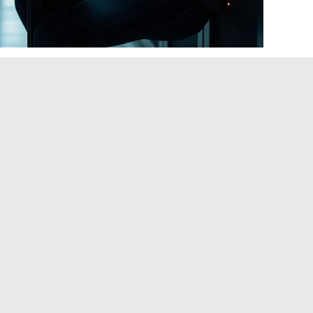
as preguntas concretas:
s software más utilizados por las TPE y PME francesas, o
un software de nómina, por ejemplo, funciona en ambas
)?
e estas integraciones estén operativas para un usuario no
 ambición de interoperabilidad es clara, pero su
 la plataforma
a largo plazo. Una herramienta de gestión
con la contabilidad y la nómina cambia las reglas del
amienta que requiere exportaciones CSV intermedias solo
untos de atención para las