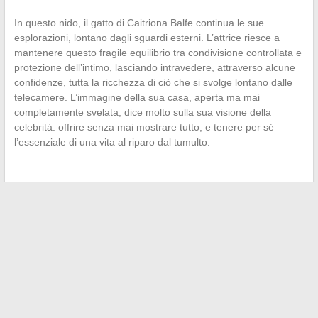
In questo nido, il gatto di Caitriona Balfe continua le sue
esplorazioni, lontano dagli sguardi esterni. L’attrice riesce a
mantenere questo fragile equilibrio tra condivisione controllata e
protezione dell’intimo, lasciando intravedere, attraverso alcune
confidenze, tutta la ricchezza di ciò che si svolge lontano dalle
telecamere. L’immagine della sua casa, aperta ma mai
completamente svelata, dice molto sulla sua visione della
celebrità: offrire senza mai mostrare tutto, e tenere per sé
l’essenziale di una vita al riparo dal tumulto.
←
Parodontax o Sensodyne: quale dentifricio scegliere per
denti più sani?
La fortuna di Tony Parker nel 2026: focus sui suoi redditi
passivi e investimenti
→