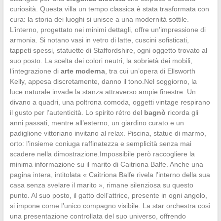
curiosità. Questa villa un tempo classica è stata trasformata con
cura: la storia dei luoghi si unisce a una modernità sottile.
L’interno, progettato nei minimi dettagli, offre un’impressione di
armonia. Si notano vasi in vetro di latte, cuscini sofisticati,
tappeti spessi, statuette di Staffordshire, ogni oggetto trovato al
suo posto. La scelta dei colori neutri, la sobrietà dei mobili,
l’integrazione di
arte moderna
, tra cui un’opera di Ellsworth
Kelly, appesa discretamente, danno il tono.Nel soggiorno, la
luce naturale invade la stanza attraverso ampie finestre. Un
divano a quadri, una poltrona comoda, oggetti vintage respirano
il gusto per l’autenticità. Lo spirito rétro del
bagnò
ricorda gli
anni passati, mentre all’esterno, un giardino curato e un
padiglione vittoriano invitano al relax. Piscina, statue di marmo,
orto: l’insieme coniuga raffinatezza e semplicità senza mai
scadere nella dimostrazione.Impossibile però raccogliere la
minima informazione su il marito di Caitriona Balfe. Anche una
pagina intera, intitolata « Caitriona Balfe rivela l’interno della sua
casa senza svelare il marito », rimane silenziosa su questo
punto. Al suo posto, il gatto dell’attrice, presente in ogni angolo,
si impone come l’unico compagno visibile. La star orchestra così
una presentazione controllata del suo universo, offrendo