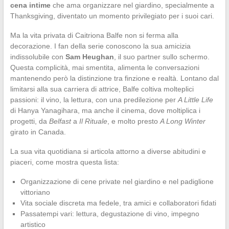
cena intime
che ama organizzare nel giardino, specialmente a
Thanksgiving, diventato un momento privilegiato per i suoi cari.
Ma la vita privata di Caitriona Balfe non si ferma alla
decorazione. I fan della serie conoscono la sua amicizia
indissolubile con
Sam Heughan
, il suo partner sullo schermo.
Questa complicità, mai smentita, alimenta le conversazioni
mantenendo però la distinzione tra finzione e realtà. Lontano dal
limitarsi alla sua carriera di attrice, Balfe coltiva molteplici
passioni: il vino, la lettura, con una predilezione per
A Little Life
di Hanya Yanagihara, ma anche il cinema, dove moltiplica i
progetti, da
Belfast
a
Il Rituale
, e molto presto
A Long Winter
girato in Canada.
La sua vita quotidiana si articola attorno a diverse abitudini e
piaceri, come mostra questa lista:
Organizzazione di cene private nel giardino e nel padiglione
vittoriano
Vita sociale discreta ma fedele, tra amici e collaboratori fidati
Passatempi vari: lettura, degustazione di vino, impegno
artistico