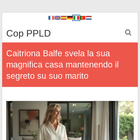
Cop PPLD
Caitriona Balfe svela la sua
magnifica casa mantenendo il
segreto su suo marito