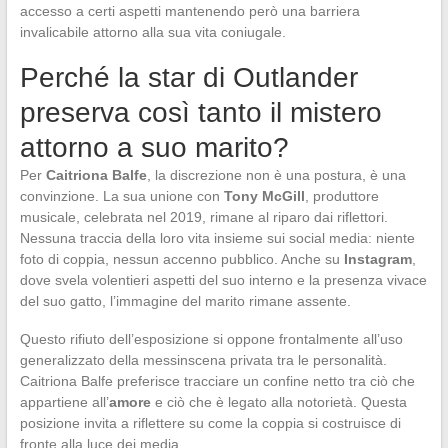
accesso a certi aspetti mantenendo però una barriera
invalicabile attorno alla sua vita coniugale.
Perché la star di Outlander
preserva così tanto il mistero
attorno a suo marito?
Per
Caitriona Balfe
, la discrezione non è una postura, è una
convinzione. La sua unione con
Tony McGill
, produttore
musicale, celebrata nel 2019, rimane al riparo dai riflettori.
Nessuna traccia della loro vita insieme sui social media: niente
foto di coppia, nessun accenno pubblico. Anche su
Instagram
,
dove svela volentieri aspetti del suo interno e la presenza vivace
del suo gatto, l’immagine del marito rimane assente.
Questo rifiuto dell’esposizione si oppone frontalmente all’uso
generalizzato della messinscena privata tra le personalità.
Caitriona Balfe preferisce tracciare un confine netto tra ciò che
appartiene all’
amore
e ciò che è legato alla notorietà. Questa
posizione invita a riflettere su come la coppia si costruisce di
fronte alla luce dei media.