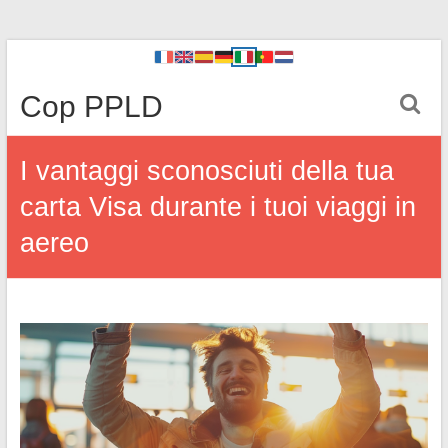
Cop PPLD
I vantaggi sconosciuti della tua
carta Visa durante i tuoi viaggi in
aereo