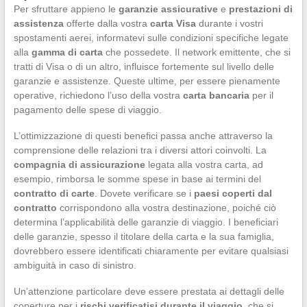
Per sfruttare appieno le
garanzie assicurative
e
prestazioni di
assistenza
offerte dalla vostra
carta Visa
durante i vostri
spostamenti aerei, informatevi sulle condizioni specifiche legate
alla
gamma di carta
che possedete. Il network emittente, che si
tratti di Visa o di un altro, influisce fortemente sul livello delle
garanzie e assistenze. Queste ultime, per essere pienamente
operative, richiedono l’uso della vostra
carta bancaria
per il
pagamento delle spese di viaggio.
L’ottimizzazione di questi benefici passa anche attraverso la
comprensione delle relazioni tra i diversi attori coinvolti. La
compagnia di assicurazione
legata alla vostra carta, ad
esempio, rimborsa le somme spese in base ai termini del
contratto di carte
. Dovete verificare se i
paesi coperti dal
contratto
corrispondono alla vostra destinazione, poiché ciò
determina l’applicabilità delle garanzie di viaggio. I beneficiari
delle garanzie, spesso il titolare della carta e la sua famiglia,
dovrebbero essere identificati chiaramente per evitare qualsiasi
ambiguità in caso di sinistro.
Un’attenzione particolare deve essere prestata ai dettagli delle
coperture per i
rischi verificatisi durante il viaggio
, che si