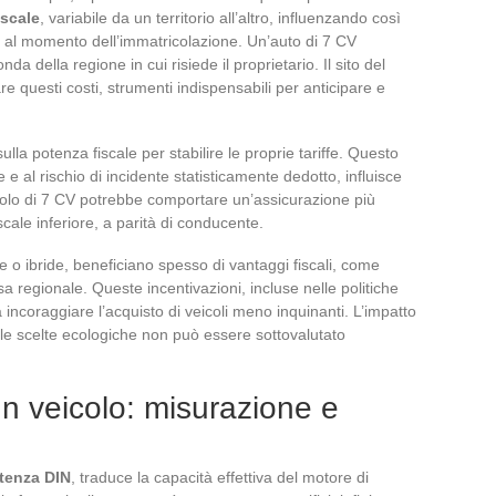
iscale
, variabile da un territorio all’altro, influenzando così
 al momento dell’immatricolazione. Un’auto di 7 CV
 della regione in cui risiede il proprietario. Il sito del
re questi costi, strumenti indispensabili per anticipare e
lla potenza fiscale per stabilire le proprie tariffe. Questo
e e al rischio di incidente statisticamente dedotto, influisce
icolo di 7 CV potrebbe comportare un’assicurazione più
scale inferiore, a parità di conducente.
he o ibride, beneficiano spesso di vantaggi fiscali, come
ssa regionale. Queste incentivazioni, incluse nelle politiche
 incoraggiare l’acquisto di veicoli meno inquinanti. L’impatto
lle scelte ecologiche non può essere sottovalutato
un veicolo: misurazione e
tenza DIN
, traduce la capacità effettiva del motore di