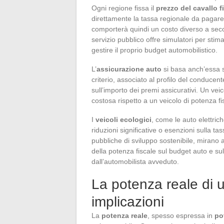
Ogni regione fissa il
prezzo del cavallo f
direttamente la tassa regionale da pagare
comporterà quindi un costo diverso a seconda
servizio pubblico offre simulatori per stima
gestire il proprio budget automobilistico.
L’
assicurazione auto
si basa anch’essa su
criterio, associato al profilo del conducent
sull’importo dei premi assicurativi. Un ve
costosa rispetto a un veicolo di potenza fi
I
veicoli ecologici
, come le auto elettric
riduzioni significative o esenzioni sulla ta
pubbliche di sviluppo sostenibile, mirano a
della potenza fiscale sul budget auto e su
dall’automobilista avveduto.
La potenza reale di 
implicazioni
La
potenza reale
, spesso espressa in
po