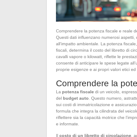
Comprendere la potenza fiscale e reale del
Questi dati influenzano numerosi aspetti, 
all’impatto ambientale. La potenza fiscale, 
fiscali, determina il costo del libretto di 
cavalli vapore o kilowatt, riflette le pres
consente di anticipare le spese legate all’
proprie esigenze e ai propri valori etici ed
Comprendere la poten
La
potenza fiscale
di un veicolo, espres
del
budget auto
. Questo numero, astratt
sui costi di immatricolazione e assicurazion
formula che integra la cilindrata del veic
riflettere sia la capacità motrice che l’imp
e informate.
Il
costo di un libretto di circolazione
, 