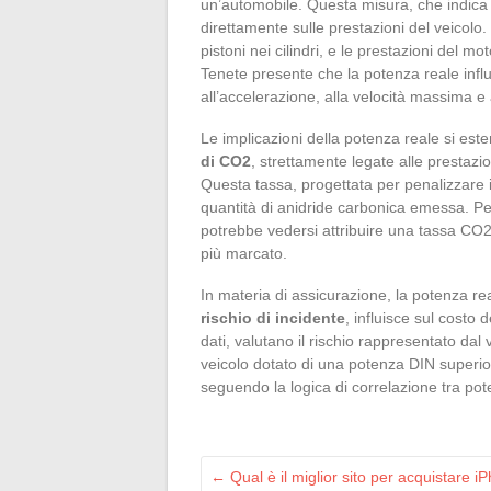
un’automobile. Questa misura, che indica l
direttamente sulle prestazioni del veicolo
pistoni nei cilindri, e le prestazioni del 
Tenete presente che la potenza reale infl
all’accelerazione, alla velocità massima e a
Le implicazioni della potenza reale si est
di CO2
, strettamente legate alle prestazi
Questa tassa, progettata per penalizzare 
quantità di anidride carbonica emessa. P
potrebbe vedersi attribuire una tassa CO2 
più marcato.
In materia di assicurazione, la potenza re
rischio di incidente
, influisce sul costo
dati, valutano il rischio rappresentato da
veicolo dotato di una potenza DIN superior
seguendo la logica di correlazione tra pote
←
Qual è il miglior sito per acquistare i