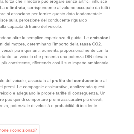
a forza che il motore può erogare senza artifici, influisce
. La
cilindrata
, corrispondente al volume occupato da tutti i
motore si associano per fornire questo dato fondamentale.
uisce sulla percezione del conducente riguardo
lla capacità di traino del veicolo.
endono oltre la semplice esperienza di guida. Le
emissioni
oni del motore, determinano l’importo della
tassa CO2
.
i veicoli più inquinanti, aumenta proporzionalmente con la
ertanto, un veicolo che presenta una potenza DIN elevata
più consistente, riflettendo così il suo impatto ambientale
ale del veicolo, associata al
profilo del conducente
e al
 dei premi. Le compagnie assicurative, analizzando questi
l veicolo e adeguano le proprie tariffe di conseguenza. Un
e può quindi comportare premi assicurativi più elevati,
nza, potenziale di velocità e probabilità di incidente.
Phone ricondizionati?