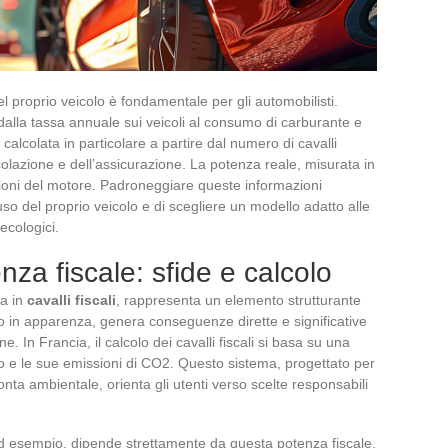
 proprio veicolo è fondamentale per gli automobilisti.
dalla tassa annuale sui veicoli al consumo di carburante e
calcolata in particolare a partire dal numero di cavalli
circolazione e dell’assicurazione. La potenza reale, misurata in
tazioni del motore. Padroneggiare queste informazioni
uso del proprio veicolo e di scegliere un modello adatto alle
 ecologici.
za fiscale: sfide e calcolo
sa in
cavalli fiscali
, rappresenta un elemento strutturante
o in apparenza, genera conseguenze dirette e significative
e. In Francia, il calcolo dei cavalli fiscali si basa su una
olo e le sue emissioni di CO2. Questo sistema, progettato per
ronta ambientale, orienta gli utenti verso scelte responsabili
ad esempio, dipende strettamente da questa potenza fiscale.