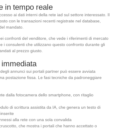
re in tempo reale
cesso ai dati interni della rete iad sul settore interessato. Il
sto con le transazioni recenti registrate nel database,
 del mandato.
nei confronti del venditore, che vede i riferimenti di mercato
e i consulenti che utilizzano questo confronto durante gli
ndati al prezzo giusto.
e immediata
 degli annunci sui portali partner può essere avviata
una postazione fissa. Le fasi tecniche da padroneggiare
ente dalla fotocamera dello smartphone, con ritaglio
ulo di scrittura assistita da IA, che genera un testo di
inserite
 connessi alla rete con una sola convalida
 cruscotto, che mostra i portali che hanno accettato o