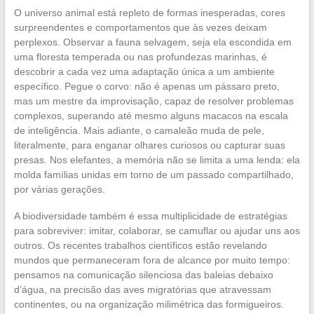
O universo animal está repleto de formas inesperadas, cores
surpreendentes e comportamentos que às vezes deixam
perplexos. Observar a fauna selvagem, seja ela escondida em
uma floresta temperada ou nas profundezas marinhas, é
descobrir a cada vez uma adaptação única a um ambiente
específico. Pegue o corvo: não é apenas um pássaro preto,
mas um mestre da improvisação, capaz de resolver problemas
complexos, superando até mesmo alguns macacos na escala
de inteligência. Mais adiante, o camaleão muda de pele,
literalmente, para enganar olhares curiosos ou capturar suas
presas. Nos elefantes, a memória não se limita a uma lenda: ela
molda famílias unidas em torno de um passado compartilhado,
por várias gerações.
A biodiversidade também é essa multiplicidade de estratégias
para sobreviver: imitar, colaborar, se camuflar ou ajudar uns aos
outros. Os recentes trabalhos científicos estão revelando
mundos que permaneceram fora de alcance por muito tempo:
pensamos na comunicação silenciosa das baleias debaixo
d’água, na precisão das aves migratórias que atravessam
continentes, ou na organização milimétrica das formigueiros.