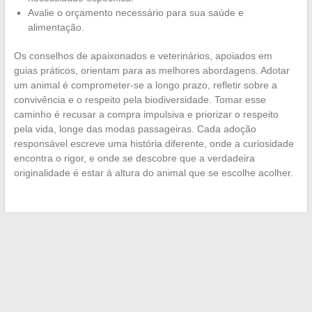
Avalie o orçamento necessário para sua saúde e
alimentação.
Os conselhos de apaixonados e veterinários, apoiados em
guias práticos, orientam para as melhores abordagens. Adotar
um animal é comprometer-se a longo prazo, refletir sobre a
convivência e o respeito pela biodiversidade. Tomar esse
caminho é recusar a compra impulsiva e priorizar o respeito
pela vida, longe das modas passageiras. Cada adoção
responsável escreve uma história diferente, onde a curiosidade
encontra o rigor, e onde se descobre que a verdadeira
originalidade é estar à altura do animal que se escolhe acolher.
←
Quanto deixar de gorjeta em um restaurante gourmet na
França?
Tudo o que você precisa saber para organizar um
casamento bem-sucedido com tranquilidade
→