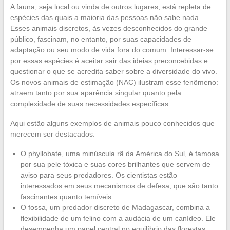
A fauna, seja local ou vinda de outros lugares, está repleta de
espécies das quais a maioria das pessoas não sabe nada.
Esses animais discretos, às vezes desconhecidos do grande
público, fascinam, no entanto, por suas capacidades de
adaptação ou seu modo de vida fora do comum. Interessar-se
por essas espécies é aceitar sair das ideias preconcebidas e
questionar o que se acredita saber sobre a diversidade do vivo.
Os novos animais de estimação (NAC) ilustram esse fenômeno:
atraem tanto por sua aparência singular quanto pela
complexidade de suas necessidades específicas.
Aqui estão alguns exemplos de animais pouco conhecidos que
merecem ser destacados:
O phyllobate, uma minúscula rã da América do Sul, é famosa
por sua pele tóxica e suas cores brilhantes que servem de
aviso para seus predadores. Os cientistas estão
interessados em seus mecanismos de defesa, que são tanto
fascinantes quanto temíveis.
O fossa, um predador discreto de Madagascar, combina a
flexibilidade de um felino com a audácia de um canídeo. Ele
desempenha um papel central no equilíbrio das florestas