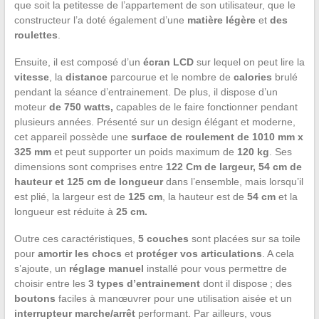
que soit la petitesse de l’appartement de son utilisateur, que le
constructeur l’a doté également d’une
matière légère
et
des
roulettes
.
Ensuite, il est composé d’un
écran LCD
sur lequel on peut lire la
vitesse
, la
distance
parcourue et le nombre de
calories
brulé
pendant la séance d’entrainement. De plus, il dispose d’un
moteur
de 750 watts,
capables de le faire fonctionner pendant
plusieurs années. Présenté sur un design élégant et moderne,
cet appareil possède une
surface de roulement de 1010 mm x
325 mm
et peut supporter un poids maximum de
120 kg
. Ses
dimensions sont comprises entre
122 Cm de largeur, 54 cm de
hauteur et 125 cm de longueur
dans l’ensemble, mais lorsqu’il
est plié, la largeur est de
125 cm
, la hauteur est de
54
cm
et la
longueur est réduite à
25 cm.
Outre ces caractéristiques,
5 couches
sont placées sur sa toile
pour
amortir
les
chocs
et
protéger vos articulations
. A cela
s’ajoute, un
réglage manuel
installé pour vous permettre de
choisir entre les
3 types d’entrainement
dont il dispose ; des
boutons
faciles à manœuvrer pour une utilisation aisée et un
interrupteur
marche/arrêt
performant. Par ailleurs, vous