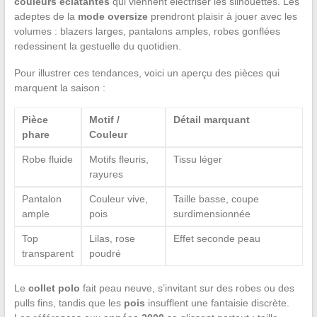
couleurs éclatantes
qui viennent électriser les silhouettes. Les
adeptes de la
mode oversize
prendront plaisir à jouer avec les
volumes : blazers larges, pantalons amples, robes gonflées
redessinent la gestuelle du quotidien.
Pour illustrer ces tendances, voici un aperçu des pièces qui
marquent la saison :
Pièce
Motif /
Détail marquant
phare
Couleur
Robe fluide
Motifs fleuris,
Tissu léger
rayures
Pantalon
Couleur vive,
Taille basse, coupe
ample
pois
surdimensionnée
Top
Lilas, rose
Effet seconde peau
transparent
poudré
Le
collet polo
fait peau neuve, s’invitant sur des robes ou des
pulls fins, tandis que les
pois
insufflent une fantaisie discrète.