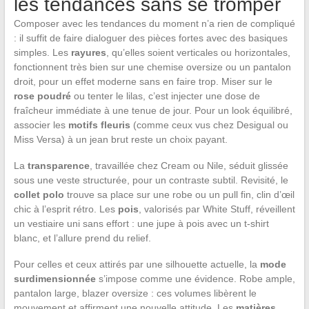
les tendances sans se tromper
Composer avec les tendances du moment n’a rien de compliqué
: il suffit de faire dialoguer des pièces fortes avec des basiques
simples. Les
rayures
, qu’elles soient verticales ou horizontales,
fonctionnent très bien sur une chemise oversize ou un pantalon
droit, pour un effet moderne sans en faire trop. Miser sur le
rose poudré
ou tenter le lilas, c’est injecter une dose de
fraîcheur immédiate à une tenue de jour. Pour un look équilibré,
associer les
motifs fleuris
(comme ceux vus chez Desigual ou
Miss Versa) à un jean brut reste un choix payant.
La
transparence
, travaillée chez Cream ou Nile, séduit glissée
sous une veste structurée, pour un contraste subtil. Revisité, le
collet polo
trouve sa place sur une robe ou un pull fin, clin d’œil
chic à l’esprit rétro. Les
pois
, valorisés par White Stuff, réveillent
un vestiaire uni sans effort : une jupe à pois avec un t-shirt
blanc, et l’allure prend du relief.
Pour celles et ceux attirés par une silhouette actuelle, la
mode
surdimensionnée
s’impose comme une évidence. Robe ample,
pantalon large, blazer oversize : ces volumes libèrent le
mouvement et affirment une nouvelle attitude. Les
matières