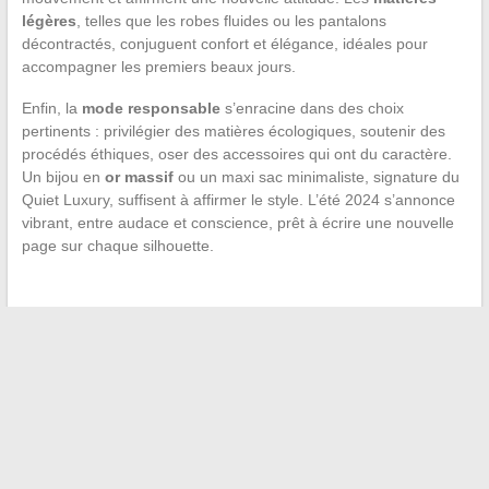
légères
, telles que les robes fluides ou les pantalons
décontractés, conjuguent confort et élégance, idéales pour
accompagner les premiers beaux jours.
Enfin, la
mode responsable
s’enracine dans des choix
pertinents : privilégier des matières écologiques, soutenir des
procédés éthiques, oser des accessoires qui ont du caractère.
Un bijou en
or massif
ou un maxi sac minimaliste, signature du
Quiet Luxury, suffisent à affirmer le style. L’été 2024 s’annonce
vibrant, entre audace et conscience, prêt à écrire une nouvelle
page sur chaque silhouette.
←
Comment choisir le jean parfait selon sa morphologie :
conseils de stylistes pour femmes
Comment faire face au rejet familial à l’âge adulte : solutions
et conseils pratiques
→