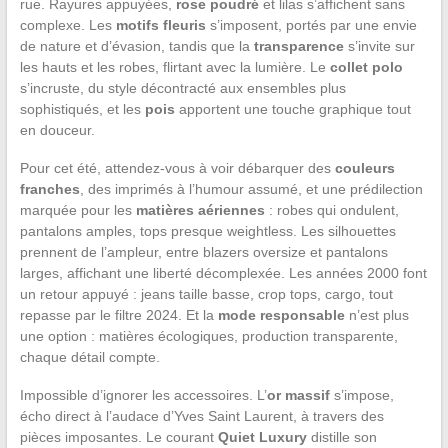
rue. Rayures appuyées,
rose poudré
et lilas s’affichent sans
complexe. Les
motifs fleuris
s’imposent, portés par une envie
de nature et d’évasion, tandis que la
transparence
s’invite sur
les hauts et les robes, flirtant avec la lumière. Le
collet polo
s’incruste, du style décontracté aux ensembles plus
sophistiqués, et les
pois
apportent une touche graphique tout
en douceur.
Pour cet été, attendez-vous à voir débarquer des
couleurs
franches
, des imprimés à l’humour assumé, et une prédilection
marquée pour les
matières aériennes
: robes qui ondulent,
pantalons amples, tops presque weightless. Les silhouettes
prennent de l’ampleur, entre blazers oversize et pantalons
larges, affichant une liberté décomplexée. Les années 2000 font
un retour appuyé : jeans taille basse, crop tops, cargo, tout
repasse par le filtre 2024. Et la
mode responsable
n’est plus
une option : matières écologiques, production transparente,
chaque détail compte.
Impossible d’ignorer les accessoires. L’
or massif
s’impose,
écho direct à l’audace d’Yves Saint Laurent, à travers des
pièces imposantes. Le courant
Quiet Luxury
distille son