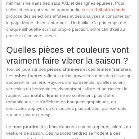
minimalisme dans des sacs XXL et des lignes épurées. Pour
celles et ceux qui veulent approfondir,
le site Retbutiko mode
propose des sélections affûtées et des analyses à consulter sur
la page Mode : bien s'informer – Retbutiko. Ce printemps-été,
chaque silhouette écrit sa propre partition, entre clin d’œil au
passé et élan vers l’inédit.
Quelles pièces et couleurs vont
vraiment faire vibrer la saison ?
Tout se joue sur des
pièces affirmées
et des
teintes franches
.
Les
robes fluides
raflent la mise, travaillées dans des tissus qui
épousent la lumière. Rayures omniprésentes, qu’elles soient
verticales ou horizontales, dynamisent l’allure et bousculent la
routine. Les
motifs fleuris
ne se contentent plus d’être
romantiques : ils s’affichent en bouquets graphiques, en
contrastes appuyés ou en touches plus subtiles, par exemple
sur une jupe ou un top.
Le
rose poudré
et le
lilas
s’ancrent comme repères colorés du
vestiaire de saison. Ces nuances tendres se frottent à des