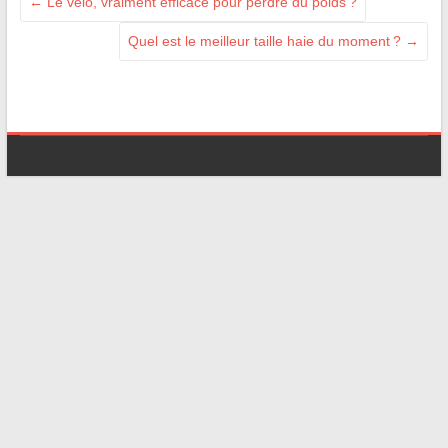
←
Le vélo, vraiment efficace pour perdre du poids ?
Quel est le meilleur taille haie du moment ?
→